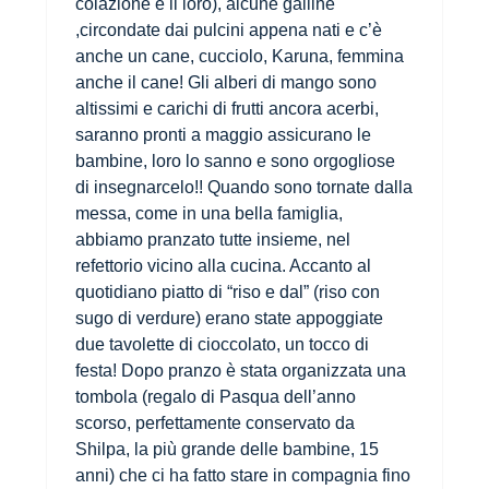
colazione è il loro), alcune galline
,circondate dai pulcini appena nati e c’è
anche un cane, cucciolo, Karuna, femmina
anche il cane! Gli alberi di mango sono
altissimi e carichi di frutti ancora acerbi,
saranno pronti a maggio assicurano le
bambine, loro lo sanno e sono orgogliose
di insegnarcelo!! Quando sono tornate dalla
messa, come in una bella famiglia,
abbiamo pranzato tutte insieme, nel
refettorio vicino alla cucina. Accanto al
quotidiano piatto di “riso e dal” (riso con
sugo di verdure) erano state appoggiate
due tavolette di cioccolato, un tocco di
festa! Dopo pranzo è stata organizzata una
tombola (regalo di Pasqua dell’anno
scorso, perfettamente conservato da
Shilpa, la più grande delle bambine, 15
anni) che ci ha fatto stare in compagnia fino