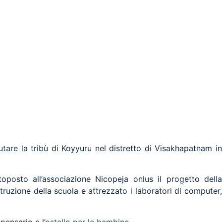
utare la tribù di Koyyuru nel distretto di Visakhapatnam in
oposto all’associazione Nicopeja onlus il progetto della
truzione della scuola e attrezzato i laboratori di computer,
pensario e l’
ostello per le bambine
.