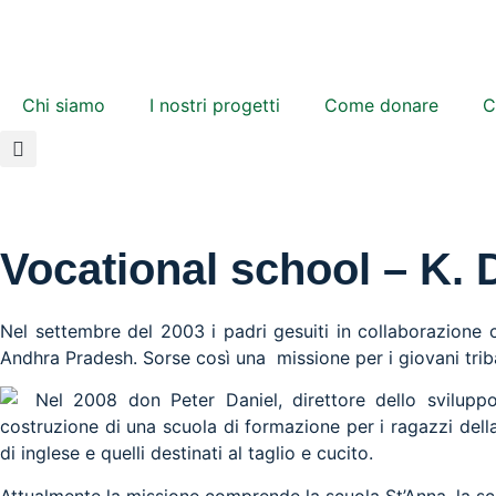
Chi siamo
I nostri progetti
Come donare
C
Vocational school – K. D
Nel settembre del 2003 i padri gesuiti in collaborazione c
Andhra Pradesh. Sorse così una missione per i giovani triba
Nel 2008 don Peter Daniel, direttore dello sviluppo 
costruzione di una scuola di formazione per i ragazzi della
di inglese e quelli destinati al taglio e cucito.
Attualmente la missione comprende la scuola St’Anna, la scuo