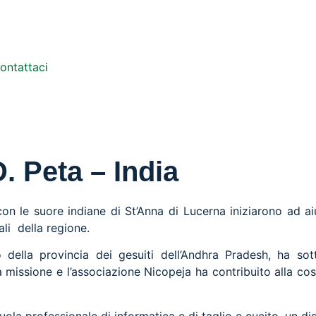
ontattaci
. Peta – India
on le suore indiane di St’Anna di Lucerna iniziarono ad ai
li della regione.
della provincia dei gesuiti dell’Andhra Pradesh, ha sott
 missione e l’associazione Nicopeja ha contribuito alla cos
la professionale di informatica e di taglio e cucito, un dis