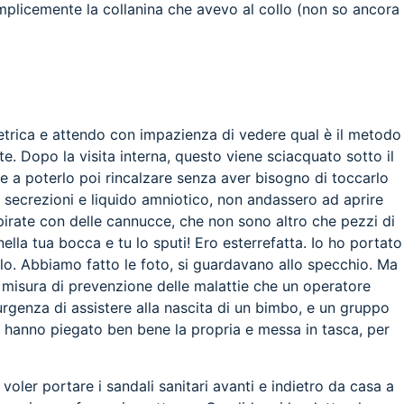
emplicemente la collanina che avevo al collo (non so ancora
ostetrica e attendo con impazienza di vedere qual è il metodo
e. Dopo la visita interna, questo viene sciacquato sotto il
rve a poterlo poi rincalzare senza aver bisogno di toccarlo
 secrezioni e liquido amniotico, non andassero ad aprire
spirate con delle cannucce, che non sono altro che pezzi di
lla tua bocca e tu lo sputi! Ero esterrefatta. Io ho portato
lo. Abbiamo fatto le foto, si guardavano allo specchio. Ma
a misura di prevenzione delle malattie che un operatore
’ urgenza di assistere alla nascita di un bimbo, e un gruppo
ltre hanno piegato ben bene la propria e messa in tasca, per
 voler portare i sandali sanitari avanti e indietro da casa a