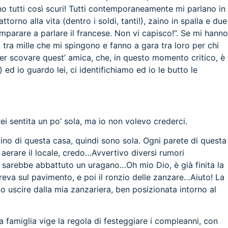
o tutti così scuri! Tutti contemporaneamente mi parlano in
rno alla vita (dentro i soldi, tanti!), zaino in spalla e due
mparare a parlare il francese. Non vi capisco!”. Se mi hanno
, tra mille che mi spingono e fanno a gara tra loro per chi
per scovare quest’ amica, che, in questo momento critico, è
d io guardo lei, ci identifichiamo ed io le butto le
i sentita un po’ sola, ma io non volevo crederci.
no di questa casa, quindi sono sola. Ogni parete di questa
r aerare il locale, credo…Avvertivo diversi rumori
e si sarebbe abbattuto un uragano…Oh mio Dio, è già finita la
eva sul pavimento, e poi il ronzio delle zanzare…Aiuto! La
 uscire dalla mia zanzariera, ben posizionata intorno al
ta famiglia vige la regola di festeggiare i compleanni, con