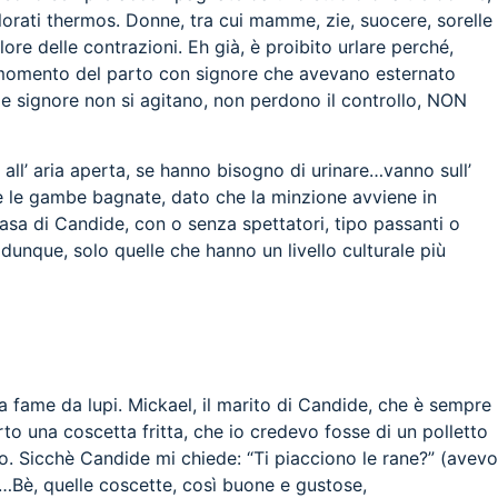
colorati thermos. Donne, tra cui mamme, zie, suocere, sorelle
lore delle contrazioni. Eh già, è proibito urlare perché,
al momento del parto con signore che avevano esternato
 le signore non si agitano, non perdono il controllo, NON
all’ aria aperta, se hanno bisogno di urinare…vanno sull’
re le gambe bagnate, dato che la minzione avviene in
casa di Candide, con o senza spettatori, tipo passanti o
unque, solo quelle che hanno un livello culturale più
na fame da lupi. Mickael, il marito di Candide, che è sempre
o una coscetta fritta, che io credevo fosse di un polletto
mo. Sicchè Candide mi chiede: “Ti piacciono le rane?” (avevo
e”…Bè, quelle coscette, così buone e gustose,