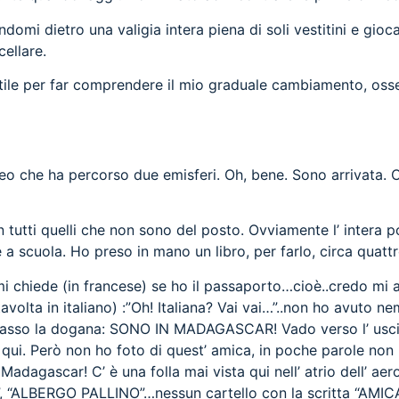
domi dietro una valigia intera piena di soli vestitini e gioc
ellare.
tile per far comprendere il mio graduale cambiamento, osser
eo che ha percorso due emisferi. Oh, bene. Sono arrivata. 
n tutti quelli che non sono del posto. Ovviamente l’ intera
 a scuola. Ho preso in mano un libro, per farlo, circa quattr
mi chiede (in francese) se ho il passaporto…cioè..credo mi
(stavolta in italiano) :”Oh! Italiana? Vai vai…”..non ho avuto
ltrepasso la dogana: SONO IN MADAGASCAR! Vado verso l’ usc
 qui. Però non ho foto di quest’ amica, in poche parole non
in Madagascar! C’ è una folla mai vista qui nell’ atrio dell’ 
”, “ALBERGO PALLINO”…nessun cartello con la scritta “AMIC