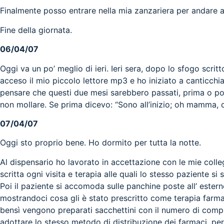
Finalmente posso entrare nella mia zanzariera per andare a
Fine della giornata.
06/04/07
Oggi va un po’ meglio di ieri. Ieri sera, dopo lo sfogo scritt
acceso il mio piccolo lettore mp3 e ho iniziato a canticc
pensare che questi due mesi sarebbero passati, prima o poi, 
non mollare. Se prima dicevo: “Sono all’inizio; oh mamma, 
07/04/07
Oggi sto proprio bene. Ho dormito per tutta la notte.
Al dispensario ho lavorato in accettazione con le mie colleg
scritta ogni visita e terapia alle quali lo stesso paziente s
Poi il paziente si accomoda sulle panchine poste all’ esterno
mostrandoci cosa gli è stato prescritto come terapia farma
bensì vengono preparati sacchettini con il numero di compr
adottare lo stesso metodo di distribuzione dei farmaci, per e