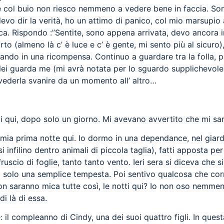
e col buio non riesco nemmeno a vedere bene in faccia. Son
 dir la verità, ho un attimo di panico, col mio marsupio atto
ica. Rispondo :”Sentite, sono appena arrivata, devo ancora i
to (almeno là c’ è luce e c’ è gente, mi sento più al sicuro)
erando in una ricompensa. Continuo a guardare tra la folla, 
ei guarda me (mi avrà notata per lo sguardo supplichevole) e
 vederla svanire da un momento all’ altro…
 qui, dopo solo un giorno. Mi avevano avvertito che mi sare
ia prima notte qui. Io dormo in una dependance, nel giardi
 infilino dentro animali di piccola taglia), fatti apposta pe
, fruscio di foglie, tanto tanto vento. Ieri sera si diceva ch
a solo una semplice tempesta. Poi sentivo qualcosa che corr
n saranno mica tutte così, le notti qui? Io non oso nemmeno
di là di essa.
: il compleanno di Cindy, una dei suoi quattro figli. In ques