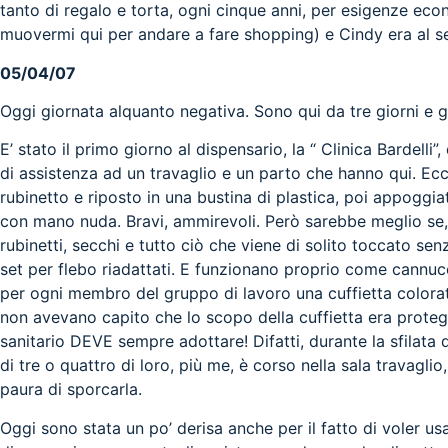
tanto di regalo e torta, ogni cinque anni, per esigenze ec
muovermi qui per andare a fare shopping) e Cindy era al s
05/04/07
Oggi giornata alquanto negativa. Sono qui da tre giorni e g
E’ stato il primo giorno al dispensario, la “ Clinica Bardel
di assistenza ad un travaglio e un parto che hanno qui. Ecco
rubinetto e riposto in una bustina di plastica, poi appoggia
con mano nuda. Bravi, ammirevoli. Però sarebbe meglio se, 
rubinetti, secchi e tutto ciò che viene di solito toccato s
set per flebo riadattati. E funzionano proprio come cannucce
per ogni membro del gruppo di lavoro una cuffietta colorat
non avevano capito che lo scopo della cuffietta era proteg
sanitario DEVE sempre adottare! Difatti, durante la sfilata d
di tre o quattro di loro, più me, è corso nella sala travagli
paura di sporcarla.
Oggi sono stata un po’ derisa anche per il fatto di voler usar