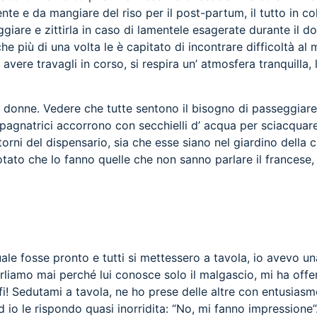
iente e da mangiare del riso per il post-partum, il tutto in 
ggiare e zittirla in caso di lamentele esagerate durante il do
he più di una volta le è capitato di incontrare difficoltà 
avere travagli in corso, si respira un’ atmosfera tranquilla,
 donne. Vedere che tutte sentono il bisogno di passeggiare 
ompagnatrici accorrono con secchielli d’ acqua per sciacqua
torni del dispensario, sia che esse siano nel giardino della 
to che lo fanno quelle che non sanno parlare il francese, d
uale fosse pronto e tutti si mettessero a tavola, io avevo u
amo mai perché lui conosce solo il malgascio, mi ha offert
ffi! Sedutami a tavola, ne ho prese delle altre con entusias
ed io le rispondo quasi inorridita: “No, mi fanno impression