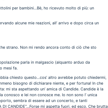
attolini per bambini…Bè, ho ricevuto molto di più: un
vando alcune mie reazioni, all’ arrivo e dopo circa un
Che strano. Non mi rendo ancora conto di ciò che sto
 popolazione parla in malgascio (alquanto arduo da
o mesi fa.
 abbia chiesto questo…cos’ altro avrebbe potuto chiedermi,
 nemmeno bisogno di dichiarare niente, e per fortuna! In che
ita: mi sta aspettando un’ amica di Candide. Candide è la
 la conosco e lei non conosce me. Io non sono l’ unica
aeroporto, sembra di essere ad un concerto, e tanti
A DI CANDIDE”…Forse mi aspetta fuori, ed esco. Che brutta