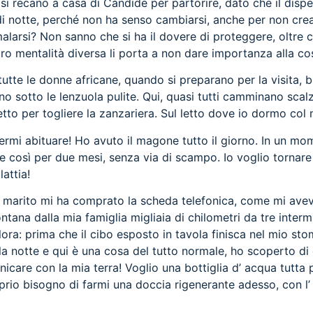
 si recano a casa di Candide per partorire, dato che il dis
 notte, perché non ha senso cambiarsi, anche per non crear
larsi? Non sanno che si ha il dovere di proteggere, oltre c
ro mentalità diversa li porta a non dare importanza alla co
tutte le donne africane, quando si preparano per la visita,
lano sotto le lenzuola pulite. Qui, quasi tutti camminano sc
letto per togliere la zanzariera. Sul letto dove io dormo col 
rmi abituare! Ho avuto il magone tutto il giorno. In un mome
e così per due mesi, senza via di scampo. Io voglio tornare 
attia!
 marito mi ha comprato la scheda telefonica, come mi aveva
ntana dalla mia famiglia migliaia di chilometri da tre interm
ora: prima che il cibo esposto in tavola finisca nel mio sto
la notte e qui è una cosa del tutto normale, ho scoperto di
nicare con la mia terra! Voglio una bottiglia d’ acqua tutta 
roprio bisogno di farmi una doccia rigenerante adesso, con 