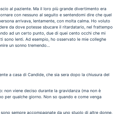
scio al paziente. Ma il loro più grande divertimento era
itornare con nessuno al seguito e sentendomi dire che quel
persona arrivava, lentamente, con molta calma. Ho voluto
re da dove potesse sbucare il ritardatario, nel frattempo
uando ad un certo punto, due di quei cento occhi che mi
ti sono lenti. Ad esempio, ho osservato le mie colleghe
 venire un sonno tremendo…
mente a casa di Candide, che sia sera dopo la chiusura del
to: non viene deciso durante la gravidanza (ma non è
nimo per qualche giorno. Non so quando e come venga
tte sono sempre accompagnate da uno stuolo di altre donne,