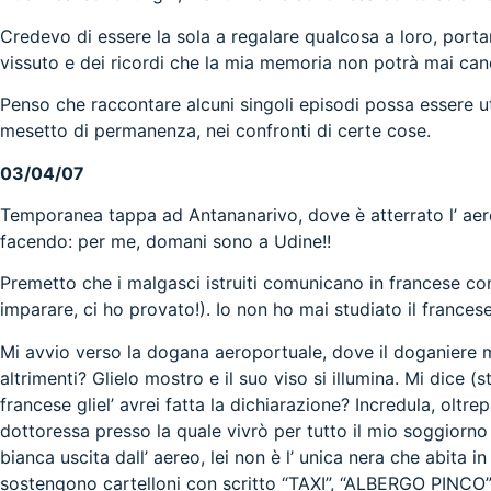
Credevo di essere la sola a regalare qualcosa a loro, portan
vissuto e dei ricordi che la mia memoria non potrà mai canc
Penso che raccontare alcuni singoli episodi possa essere u
mesetto di permanenza, nei confronti di certe cose.
03/04/07
Temporanea tappa ad Antananarivo, dove è atterrato l’ aer
facendo: per me, domani sono a Udine!!
Premetto che i malgasci istruiti comunicano in francese co
imparare, ci ho provato!). Io non ho mai studiato il francese
Mi avvio verso la dogana aeroportuale, dove il doganiere 
altrimenti? Glielo mostro e il suo viso si illumina. Mi dice 
francese gliel’ avrei fatta la dichiarazione? Incredula, o
dottoressa presso la quale vivrò per tutto il mio soggiorno
bianca uscita dall’ aereo, lei non è l’ unica nera che abita 
sostengono cartelloni con scritto “TAXI”, “ALBERGO PINCO