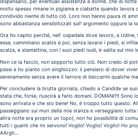
dispensario, per eventuali assistenze a donne, che di notte
molto spesso rimane in pigiama e ciabatte quando lavora di
condivido niente di tutto ciò. Loro non hanno paura di amma
sono abbastanza sensibilizzati sull’ argomento oppure la lo
Ora ho capito perché, nell’ ospedale dove lavoro, a Udine, 
esse, camminano scalze e poi, senza lavarsi i piedi, si infi
scalza, e stamattina, con i suoi piedi nudi, è salita sul mio 
Non ce la faccio, non sopporto tutto ciò. Non credo di pote
passi e ho pianto con singhiozzo: il pensiero di dover viver
serenamente senza avere il terrore di beccarmi qualche mal
Per concludere la brutta giornata, chiedo a Candide se suo
stata che, forse, riuscirà a farlo domani. DOMANI?!! Sono lo
sono arrivata e che sto bene! No, è troppo tutto questo. All
passeggiano sui muri della mia stanza e verseggiano tutta 
altra notte era proprio un topo), non ho possibilità di comu
tutti i guanti che mi servono! Voglio! Voglio! Voglio! Ho p
AArgh…