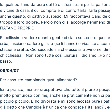
le quali portano da bere del tè e infusi strani per la partor
e vicine di casa, il cui compito è di confortarla, farla passe
anche questo, di cattivo auspicio. Mi raccontava Candide c
troppo il loro dolore.. Perciò non ci si accorge nemmeno di 
FIATANO PROPRIO!
E’ bellissimo vedere quanta gente ci sia a sostenere queste
erba, lasciano cadere gli slip (se li hanno) e via… Le acc
stazione eretta. Ciò succede sia che esse si trovino nei din
chicchessia… Non sono tutte così…naturali, diciamo…Ho nota
basso.
09/04/07
Per caso sto cambiando gusti alimentari?
Ieri a pranzo, mentre si aspettava che tutto il pranzo pasq
molto premuroso con me, anche se praticamente non ci parli
piccolo piccolo. L’ ho divorata e mi sono leccata pure i ba
già detto che Candide è l’ unica che conosce l’ italiano?), 