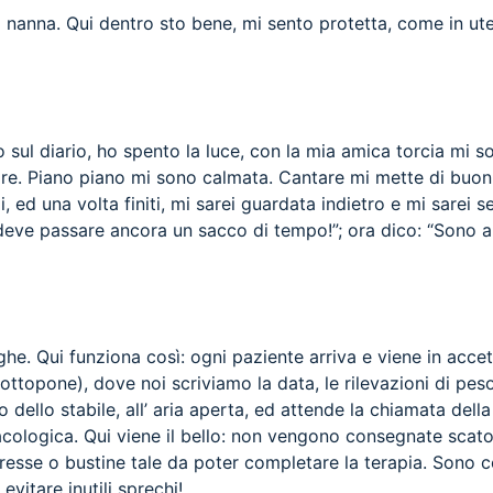
 nanna. Qui dentro sto bene, mi sento protetta, come in ute
o sul diario, ho spento la luce, con la mia amica torcia mi so
hiare. Piano piano mi sono calmata. Cantare mi mette di bu
ed una volta finiti, mi sarei guardata indietro e mi sarei se
deve passare ancora un sacco di tempo!”; ora dico: “Sono al
he. Qui funziona così: ogni paziente arriva e viene in accet
i sottopone), dove noi scriviamo la data, le rilevazioni di p
 dello stabile, all’ aria aperta, ed attende la chiamata della
cologica. Qui viene il bello: non vengono consegnate scato
esse o bustine tale da poter completare la terapia. Sono c
vitare inutili sprechi!