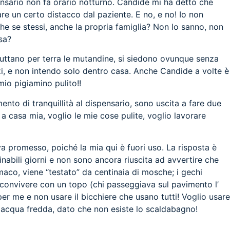
pensario non fa orario notturno. Candide mi ha detto che
e un certo distacco dal paziente. E no, e no! Io non
he se stessi, anche la propria famiglia? Non lo sanno, non
sa?
 buttano per terra le mutandine, si siedono ovunque senza
alzi, e non intendo solo dentro casa. Anche Candide a volte è
mio pigiamino pulito!!
nto di tranquillità al dispensario, sono uscita a fare due
a casa mia, voglio le mie cose pulite, voglio lavorare
 promesso, poiché la mia qui è fuori uso. La risposta è
inabili giorni e non sono ancora riuscita ad avvertire che
maco, viene “testato” da centinaia di mosche; i gechi
 convivere con un topo (chi passeggiava sul pavimento l’
per me e non usare il bicchiere che usano tutti! Voglio usare
l’ acqua fredda, dato che non esiste lo scaldabagno!