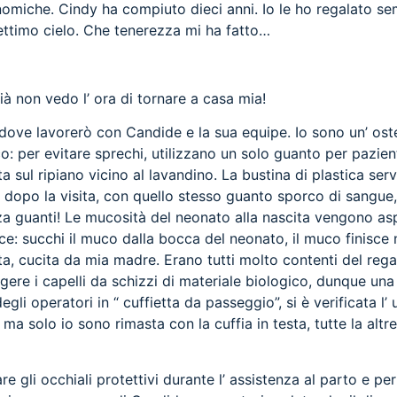
onomiche. Cindy ha compiuto dieci anni. Io le ho regalato s
ettimo cielo. Che tenerezza mi ha fatto…
ià non vedo l’ ora di tornare a casa mia!
li”, dove lavorerò con Candide e la sua equipe. Io sono un’ 
: per evitare sprechi, utilizzano un solo guanto per pazient
ta sul ripiano vicino al lavandino. La bustina di plastica se
dopo la visita, con quello stesso guanto sporco di sangue,
enza guanti! Le mucosità del neonato alla nascita vengono a
: succhi il muco dalla bocca del neonato, il muco finisce ne
a, cucita da mia madre. Erano tutti molto contenti del rega
gere i capelli da schizzi di materiale biologico, dunque un
egli operatori in “ cuffietta da passeggio”, si è verificata l
o, ma solo io sono rimasta con la cuffia in testa, tutte la a
e gli occhiali protettivi durante l’ assistenza al parto e per