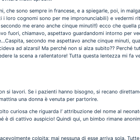
i, che sono sempre in francese, e a spiegarle, poi, in malga
ti i loro cognomi sono per me impronunciabili) e vedermi r
 secondo me erano anche cinque minuti!!) ecco che quella 
vo fuori, chiamavo, aspettavo guardandomi intorno per vede
chine…Caspita, secondo me aspettavo anche cinque minuti, q
ideva ad alzarsi! Ma perché non si alza subito?? Perché tut
edere la scena a rallentatore! Tutta questa lentezza mi fa
on si lavori. Se i pazienti hanno bisogno, si recano diretta
 mattina una donna è venuta per partorire.
lto curiosa che riguarda l’ attribuzione del nome al neona
é è di cattivo auspicio! Quindi qui, un bimbo rimane ano
piacevolmente colpita: mai nessuna di esse arriva sola. Tu