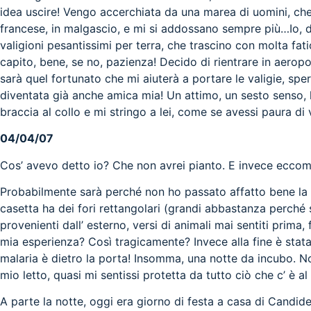
idea uscire! Vengo accerchiata da una marea di uomini, ch
francese, in malgascio, e mi si addossano sempre più…Io, devo
valigioni pesantissimi per terra, che trascino con molta fat
capito, bene, se no, pazienza! Decido di rientrare in aeropor
sarà quel fortunato che mi aiuterà a portare le valigie, sp
diventata già anche amica mia! Un attimo, un sesto senso, l
braccia al collo e mi stringo a lei, come se avessi paura di
04/04/07
Cos’ avevo detto io? Che non avrei pianto. E invece eccomi
Probabilmente sarà perché non ho passato affatto bene la m
casetta ha dei fori rettangolari (grandi abbastanza perché si
provenienti dall’ esterno, versi di animali mai sentiti prima
mia esperienza? Così tragicamente? Invece alla fine è stat
malaria è dietro la porta! Insomma, una notte da incubo. No
mio letto, quasi mi sentissi protetta da tutto ciò che c’ è al 
A parte la notte, oggi era giorno di festa a casa di Candide