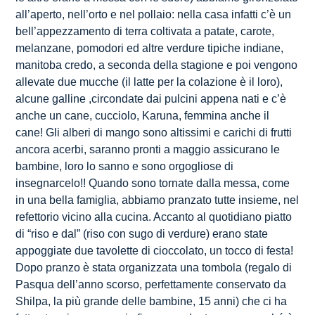
all’aperto, nell’orto e nel pollaio: nella casa infatti c’è un
bell’appezzamento di terra coltivata a patate, carote,
melanzane, pomodori ed altre verdure tipiche indiane,
manitoba credo, a seconda della stagione e poi vengono
allevate due mucche (il latte per la colazione è il loro),
alcune galline ,circondate dai pulcini appena nati e c’è
anche un cane, cucciolo, Karuna, femmina anche il
cane! Gli alberi di mango sono altissimi e carichi di frutti
ancora acerbi, saranno pronti a maggio assicurano le
bambine, loro lo sanno e sono orgogliose di
insegnarcelo!! Quando sono tornate dalla messa, come
in una bella famiglia, abbiamo pranzato tutte insieme, nel
refettorio vicino alla cucina. Accanto al quotidiano piatto
di “riso e dal” (riso con sugo di verdure) erano state
appoggiate due tavolette di cioccolato, un tocco di festa!
Dopo pranzo è stata organizzata una tombola (regalo di
Pasqua dell’anno scorso, perfettamente conservato da
Shilpa, la più grande delle bambine, 15 anni) che ci ha