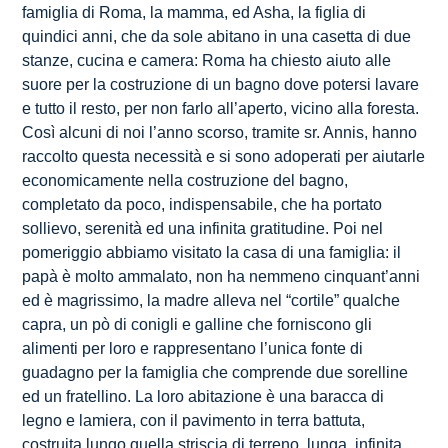
famiglia di Roma, la mamma, ed Asha, la figlia di
quindici anni, che da sole abitano in una casetta di due
stanze, cucina e camera: Roma ha chiesto aiuto alle
suore per la costruzione di un bagno dove potersi lavare
e tutto il resto, per non farlo all’aperto, vicino alla foresta.
Così alcuni di noi l’anno scorso, tramite sr. Annis, hanno
raccolto questa necessità e si sono adoperati per aiutarle
economicamente nella costruzione del bagno,
completato da poco, indispensabile, che ha portato
sollievo, serenità ed una infinita gratitudine. Poi nel
pomeriggio abbiamo visitato la casa di una famiglia: il
papà è molto ammalato, non ha nemmeno cinquant’anni
ed è magrissimo, la madre alleva nel “cortile” qualche
capra, un pò di conigli e galline che forniscono gli
alimenti per loro e rappresentano l’unica fonte di
guadagno per la famiglia che comprende due sorelline
ed un fratellino. La loro abitazione è una baracca di
legno e lamiera, con il pavimento in terra battuta,
costruita lungo quella striscia di terreno, lunga, infinita,