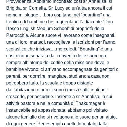
Provvidenza. Abbiamo incontrato così sr. Annalisa, sr
Brigida, sr. Cornelia, Sr. Lucy ed un’altra ancora il cui
nome mi sfugge… Loro ospitano, nel “boarding” una
trentina di bambine che frequentano l’adiacente “Don
Bosco English Medium School” di proprietà della
Parrocchia. Alcune suore vi lavorano come insegnanti,
una di loro, martedì, raccoglieva le iscrizioni per l’anno
scolastico che iniziava…mercoledì. “Boarding” è una
costruzione separata dal convento delle suore ma
sempre all’interno del cortile della missione dove le
bambine vivono: ci arrivano accompagnate da genitori o
parenti, per dormire, mangiare, studiare: a casa non
potrebbero farlo, la scuola è troppo distante
dall’abitazione o non ci sono i mezzi sufficienti per
crescerle, per accudirle. Insieme a sr. Annalisa, la cui
attività pastorale nella comunità di Thakurnagar è
instancabile ed appassionata, abbiamo poi visitato
alcune famiglie che si rivolgono alle suore per un aiuto,
di ogni genere. Per esempio quello formulato dalla