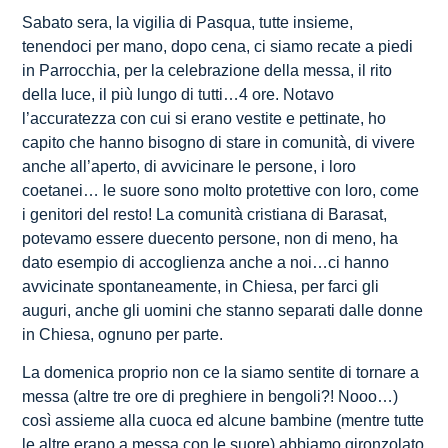
Sabato sera, la vigilia di Pasqua, tutte insieme,
tenendoci per mano, dopo cena, ci siamo recate a piedi
in Parrocchia, per la celebrazione della messa, il rito
della luce, il più lungo di tutti…4 ore. Notavo
l’accuratezza con cui si erano vestite e pettinate, ho
capito che hanno bisogno di stare in comunità, di vivere
anche all’aperto, di avvicinare le persone, i loro
coetanei… le suore sono molto protettive con loro, come
i genitori del resto! La comunità cristiana di Barasat,
potevamo essere duecento persone, non di meno, ha
dato esempio di accoglienza anche a noi…ci hanno
avvicinate spontaneamente, in Chiesa, per farci gli
auguri, anche gli uomini che stanno separati dalle donne
in Chiesa, ognuno per parte.
La domenica proprio non ce la siamo sentite di tornare a
messa (altre tre ore di preghiere in bengoli?! Nooo…)
così assieme alla cuoca ed alcune bambine (mentre tutte
le altre erano a messa con le suore) abbiamo gironzolato