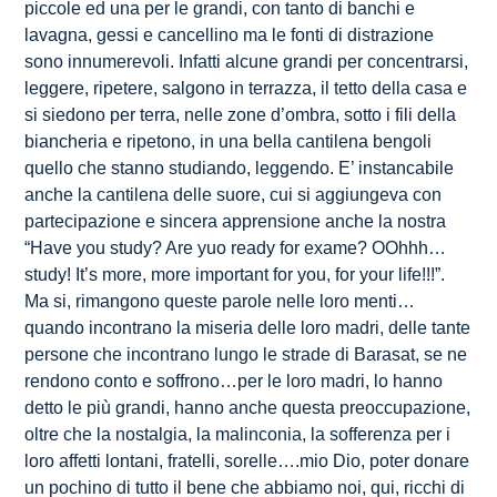
piccole ed una per le grandi, con tanto di banchi e
lavagna, gessi e cancellino ma le fonti di distrazione
sono innumerevoli. Infatti alcune grandi per concentrarsi,
leggere, ripetere, salgono in terrazza, il tetto della casa e
si siedono per terra, nelle zone d’ombra, sotto i fili della
biancheria e ripetono, in una bella cantilena bengoli
quello che stanno studiando, leggendo. E’ instancabile
anche la cantilena delle suore, cui si aggiungeva con
partecipazione e sincera apprensione anche la nostra
“Have you study? Are yuo ready for exame? OOhhh…
study! It’s more, more important for you, for your life!!!”.
Ma si, rimangono queste parole nelle loro menti…
quando incontrano la miseria delle loro madri, delle tante
persone che incontrano lungo le strade di Barasat, se ne
rendono conto e soffrono…per le loro madri, lo hanno
detto le più grandi, hanno anche questa preoccupazione,
oltre che la nostalgia, la malinconia, la sofferenza per i
loro affetti lontani, fratelli, sorelle….mio Dio, poter donare
un pochino di tutto il bene che abbiamo noi, qui, ricchi di