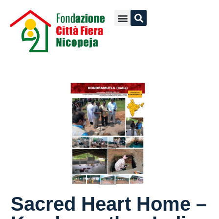
I nostri progetti
Come donare
Sacred Heart Home –